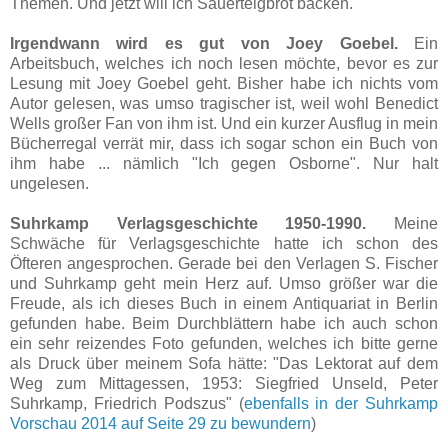
Themen. Und jetzt will ich Sauerteigbrot backen.
Irgendwann wird es gut von Joey Goebel.
Ein
Arbeitsbuch, welches ich noch lesen möchte, bevor es zur
Lesung mit Joey Goebel geht. Bisher habe ich nichts vom
Autor gelesen, was umso tragischer ist, weil wohl Benedict
Wells großer Fan von ihm ist. Und ein kurzer Ausflug in mein
Bücherregal verrät mir, dass ich sogar schon ein Buch von
ihm habe ... nämlich "Ich gegen Osborne". Nur halt
ungelesen.
Suhrkamp Verlagsgeschichte 1950-1990.
Meine
Schwäche für Verlagsgeschichte hatte ich schon des
Öfteren angesprochen. Gerade bei den Verlagen S. Fischer
und Suhrkamp geht mein Herz auf. Umso größer war die
Freude, als ich dieses Buch in einem Antiquariat in Berlin
gefunden habe. Beim Durchblättern habe ich auch schon
ein sehr reizendes Foto gefunden, welches ich bitte gerne
als Druck über meinem Sofa hätte: "Das Lektorat auf dem
Weg zum Mittagessen, 1953: Siegfried Unseld, Peter
Suhrkamp, Friedrich Podszus" (
ebenfalls in der Suhrkamp
Vorschau 2014 auf Seite 29 zu bewundern
)