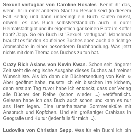
Sexuell verfügbar von Caroline Rosales
. Kennt ihr das,
wenn ihr in einer anderen Stadt zu Besuch seid (in diesem
Fall Berlin) und dann unbedingt ein Buch kaufen müsst,
obwohl es das Buch selbstverständlich auch in eurer
Heimatstadt gibt und ihr eigentlich gar keinen Platz im Koffer
habt? Japp. So ein Buch ist "Sexuell verfügbar". Manchmal
braucht es für den Kauf eines Buches eben auch die richtige
Atomsphäre in einer besonderen Buchhandlung. Was jetzt
nichts mit dem Thema des Buches zu tun hat.
Crazy Rich Asians von Kevin Kwan.
Schon seit längerer
Zeit steht die englische Ausgabe dieses Buches auf meiner
Wunschliste. Als ich dann die Büchersendung von Kein &
Aber geöffnet habe, musste ich ein bisschen irre kichern,
denn erst am Tag zuvor habe ich entdeckt, dass der Verlag
alle Bücher der Reihe (schon wieder ...) veröffentlicht.
Gelesen habe ich das Buch auch schon und kann es nur
ans Herz legen. Eine unterhaltsame Sommerlektüre mit
Anspruch und Köpfchen. Und ein großartiger Crahkurs in
Geografie und Kultur (jedenfalls für mich ...).
Ludovika von Christian Sepp.
Was für ein Buch! Ich bin