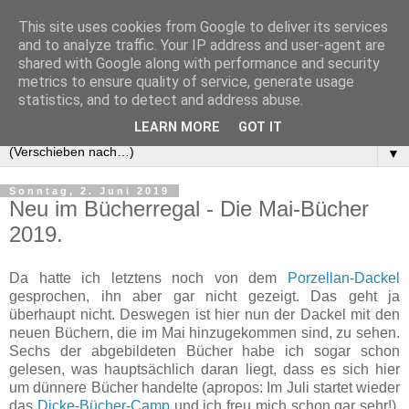
This site uses cookies from Google to deliver its services
and to analyze traffic. Your IP address and user-agent are
shared with Google along with performance and security
metrics to ensure quality of service, generate usage
statistics, and to detect and address abuse.
LEARN MORE
GOT IT
▼
Sonntag, 2. Juni 2019
Neu im Bücherregal - Die Mai-Bücher
2019.
Da hatte ich letztens noch von dem
Porzellan-Dackel
gesprochen, ihn aber gar nicht gezeigt. Das geht ja
überhaupt nicht. Deswegen ist hier nun der Dackel mit den
neuen Büchern, die im Mai hinzugekommen sind, zu sehen.
Sechs der abgebildeten Bücher habe ich sogar schon
gelesen, was hauptsächlich daran liegt, dass es sich hier
um dünnere Bücher handelte (apropos: Im Juli startet wieder
das
Dicke-Bücher-Camp
und ich freu mich schon gar sehr!).