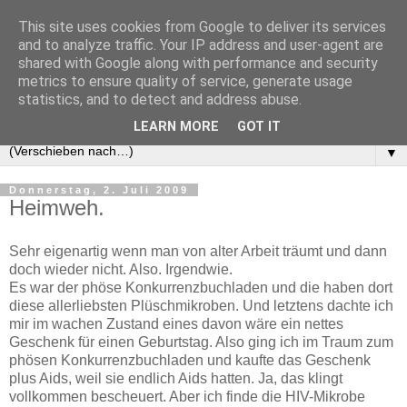
This site uses cookies from Google to deliver its services
and to analyze traffic. Your IP address and user-agent are
shared with Google along with performance and security
metrics to ensure quality of service, generate usage
statistics, and to detect and address abuse.
LEARN MORE
GOT IT
▼
Donnerstag, 2. Juli 2009
Heimweh.
Sehr eigenartig wenn man von alter Arbeit träumt und dann
doch wieder nicht. Also. Irgendwie.
Es war der phöse Konkurrenzbuchladen und die haben dort
diese allerliebsten Plüschmikroben. Und letztens dachte ich
mir im wachen Zustand eines davon wäre ein nettes
Geschenk für einen Geburtstag. Also ging ich im Traum zum
phösen Konkurrenzbuchladen und kaufte das Geschenk
plus Aids, weil sie endlich Aids hatten. Ja, das klingt
vollkommen bescheuert. Aber ich finde die HIV-Mikrobe