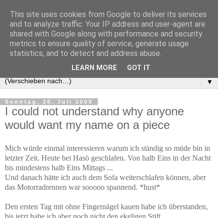
This site uses cookies from Google to deliver its services
and to analyze traffic. Your IP address and user-agent are
shared with Google along with performance and security
metrics to ensure quality of service, generate usage
statistics, and to detect and address abuse.
LEARN MORE
GOT IT
▼
Sonntag, 26. Juli 2009
I could not understand why anyone
would want my name on a piece
Mich würde einmal interessieren warum ich ständig so müde bin in
letzter Zeit. Heute bei Hasö geschlafen. Von halb Eins in der Nacht
bis mindestens halb Eins Mittags ...
Und danach hätte ich auch dem Sofa weiterschlafen können, aber
das Motorradrennen war sooooo spannend. *hust*
Den ersten Tag mit ohne Fingernägel kauen habe ich überstanden,
bis jetzt habe ich aber noch nicht den ekeligen Stift