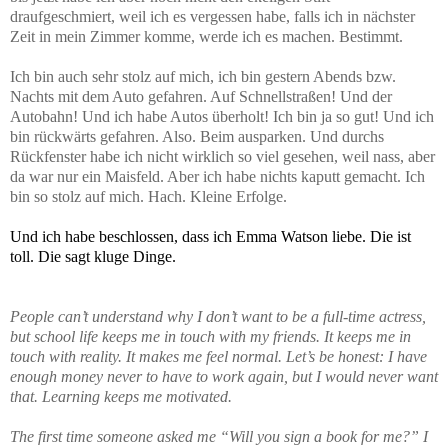
draufgeschmiert, weil ich es vergessen habe, falls ich in nächster
Zeit in mein Zimmer komme, werde ich es machen. Bestimmt.
Ich bin auch sehr stolz auf mich, ich bin gestern Abends bzw.
Nachts mit dem Auto gefahren. Auf Schnellstraßen! Und der
Autobahn! Und ich habe Autos überholt! Ich bin ja so gut! Und ich
bin rückwärts gefahren. Also. Beim ausparken. Und durchs
Rückfenster habe ich nicht wirklich so viel gesehen, weil nass, aber
da war nur ein Maisfeld. Aber ich habe nichts kaputt gemacht. Ich
bin so stolz auf mich. Hach. Kleine Erfolge.
Und ich habe beschlossen, dass ich Emma Watson liebe. Die ist
toll. Die sagt kluge Dinge.
People can’t understand why I don’t want to be a full-time actress,
but school life keeps me in touch with my friends. It keeps me in
touch with reality. It makes me feel normal. Let’s be honest: I have
enough money never to have to work again, but I would never want
that. Learning keeps me motivated.
The first time someone asked me “Will you sign a book for me?” I