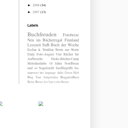
2008
(34)
►
2007
(13)
►
Labels
Buchfreuden
Fotobreze
Neu im Bücherregal
Finnland
Lesezeit
SuB-Buch der Woche
Essbar & Trinkbar
Worte nur Worte
Daily
Foto-August
Vier Bücher für
Aufbrezeln
Dicke-Bücher-Camp
Melodienliebe
10 Jahre Nordbreze
und so
Nagelsucht
Suchbegriffe
She
improves her language skills
Green Hell
Blog Tour
Aufgefallen
BloggdeinBuch
Reise-Breze
Ein Topf voller Bücher