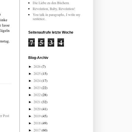
Die Liebe zu den Büchern
Revolution, Baby, Revolution!
0
You talk in paragraphs, I write my
sentence.
linke
 lasse
Nägeln
Seitenaufrufe letzte Woche
7
5
3
4
mstag.
Blog-Archiv
2026
(7)
►
2025
(15)
►
2024
(17)
►
2023
(22)
►
2022
(28)
►
2021
(32)
►
2020
(41)
►
er Post
2019
(45)
►
2018
(49)
►
2017
(60)
►