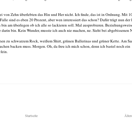
i von Zehn überlebten das Hin und Her nicht. Ich finde, das ist in Ordnung. Mit 1
lle sind es eben 20 Prozent, aber wen interessiert das schon? Dafür trägt nun der 
 bin am überlegen ob ich alle so lackieren soll. Mal ausprobieren. Beziehungsweise
te darin bin. Kein Wunder, musste ich auch nie machen, ne. Sieht bei abgebissenen 
ehen zu schwarzem Rock, weißem Shirt, grünen Ballerinas und grüner Kette. Am Sa
uchen backen muss. Morgen. Oh, da freu ich mich schon, denn ich bastel noch ein
fein.
Startseite
Älter