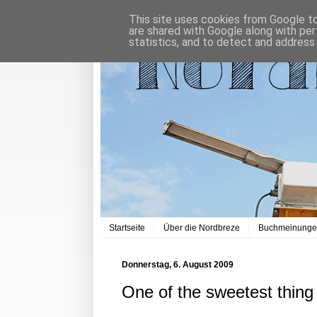
This site uses cookies from Google to 
are shared with Google along with per
statistics, and to detect and address
Startseite
Über die Nordbreze
Buchmeinung
Donnerstag, 6. August 2009
One of the sweetest thing