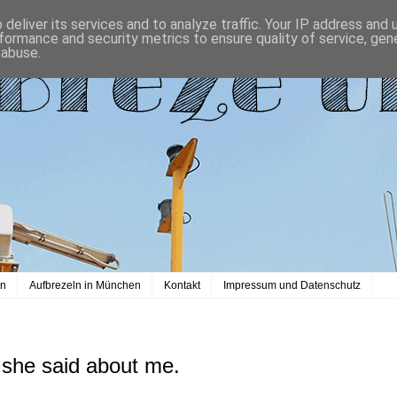
deliver its services and to analyze traffic. Your IP address and
formance and security metrics to ensure quality of service, ge
 abuse.
en
Aufbrezeln in München
Kontakt
Impressum und Datenschutz
 she said about me.