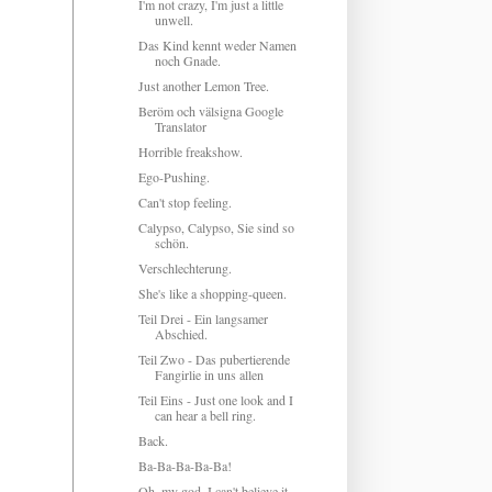
I'm not crazy, I'm just a little
unwell.
Das Kind kennt weder Namen
noch Gnade.
Just another Lemon Tree.
Beröm och välsigna Google
Translator
Horrible freakshow.
Ego-Pushing.
Can't stop feeling.
Calypso, Calypso, Sie sind so
schön.
Verschlechterung.
She's like a shopping-queen.
Teil Drei - Ein langsamer
Abschied.
Teil Zwo - Das pubertierende
Fangirlie in uns allen
Teil Eins - Just one look and I
can hear a bell ring.
Back.
Ba-Ba-Ba-Ba-Ba!
Oh, my god, I can't believe it.