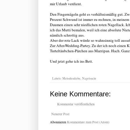
mir Urlaub verdient.
Den Fingernägeln geht es verhältnismäßig gut. Zwe
Prozent Schwund ist immer zu rechnen, in meinem Fa
Daumen einen sehr niedlichen roten Nagellack. Ich
ich das Mutti bemalen, weil ich eine absolute Nie
nämlich schrottig aus.
Aber der rote Lack würde so wahnsinnig toll auss
Zur After-Wedding-Partey. Zu der ich noch einen K
Turteltäubchen-Pärchen aus Marzipan. Hach. Ganz 
Und jetzt gehe ich ins Bett.
Labels:
Melodienliebe
,
Nagelsucht
Keine Kommentare:
Kommentar veröffentlichen
Neuerer Post
Abonnieren
Kommentare zum Post (Atom)