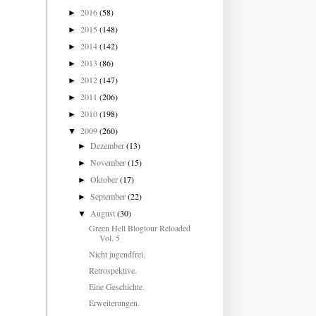
2016
(58)
►
2015
(148)
►
2014
(142)
►
2013
(86)
►
2012
(147)
►
2011
(206)
►
2010
(198)
►
2009
(260)
▼
Dezember
(13)
►
November
(15)
►
Oktober
(17)
►
September
(22)
►
August
(30)
▼
Green Hell Blogtour Reloaded
Vol. 5
Nicht jugendfrei.
Retrospektive.
Eine Geschichte.
Erweiterungen.