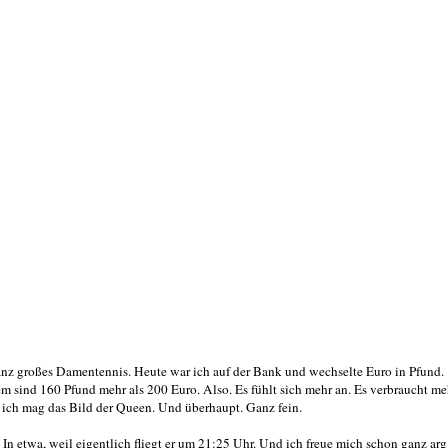
ganz großes Damentennis. Heute war ich auf der Bank und wechselte Euro in Pfund.
em sind 160 Pfund mehr als 200 Euro. Also. Es fühlt sich mehr an. Es verbraucht me
 ich mag das Bild der Queen. Und überhaupt. Ganz fein.
In etwa, weil eigentlich fliegt er um 21:25 Uhr. Und ich freue mich schon ganz ar