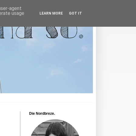
 user-agent
nerate usage
LEARN MORE
GOT IT
Die Nordbreze.