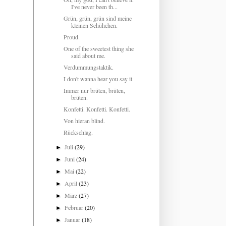
I've never been th...
Grün, grün, grün sind meine
kleinen Schühchen.
Proud.
One of the sweetest thing she
said about me.
Verdummungstaktik.
I don't wanna hear you say it
Immer nur brüten, brüten,
brüten.
Konfetti. Konfetti. Konfetti.
Von hieran blind.
Rückschlag.
Juli
(29)
►
Juni
(24)
►
Mai
(22)
►
April
(23)
►
März
(27)
►
Februar
(20)
►
Januar
(18)
►