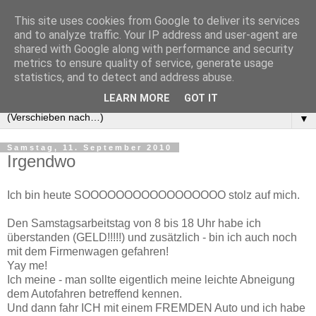
This site uses cookies from Google to deliver its services
and to analyze traffic. Your IP address and user-agent are
shared with Google along with performance and security
metrics to ensure quality of service, generate usage
statistics, and to detect and address abuse.
LEARN MORE
GOT IT
▼
Samstag, 11. September 2010
Irgendwo
Ich bin heute SOOOOOOOOOOOOOOOOO stolz auf mich.
Den Samstagsarbeitstag von 8 bis 18 Uhr habe ich
überstanden (GELD!!!!!) und zusätzlich - bin ich auch noch
mit dem Firmenwagen gefahren!
Yay me!
Ich meine - man sollte eigentlich meine leichte Abneigung
dem Autofahren betreffend kennen.
Und dann fahr ICH mit einem FREMDEN Auto und ich habe