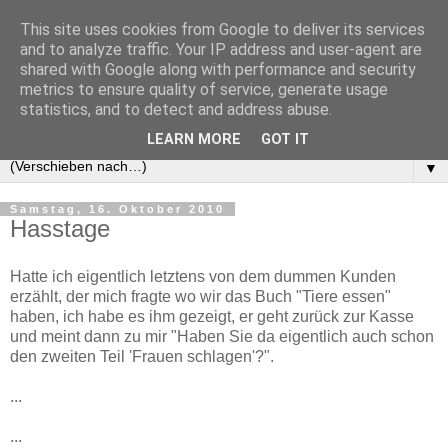
This site uses cookies from Google to deliver its services
and to analyze traffic. Your IP address and user-agent are
shared with Google along with performance and security
metrics to ensure quality of service, generate usage
statistics, and to detect and address abuse.
LEARN MORE
GOT IT
▼
Samstag, 16. Oktober 2010
Hasstage
Hatte ich eigentlich letztens von dem dummen Kunden
erzählt, der mich fragte wo wir das Buch "Tiere essen"
haben, ich habe es ihm gezeigt, er geht zurück zur Kasse
und meint dann zu mir "Haben Sie da eigentlich auch schon
den zweiten Teil 'Frauen schlagen'?".
...
...