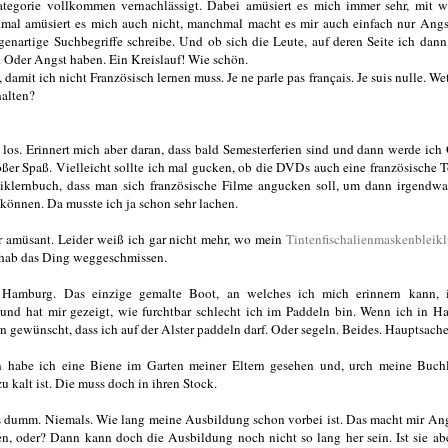
tegorie vollkommen vernachlässigt. Dabei amüsiert es mich immer sehr, mit 
mal amüsiert es mich auch nicht, manchmal macht es mir auch einfach nur Ang
enartige Suchbegriffe schreibe. Und ob sich die Leute, auf deren Seite ich dann
. Oder Angst haben. Ein Kreislauf! Wie schön.
 damit ich nicht Französisch lernen muss. Je ne parle pas français. Je suis nulle. Wet
halten?
 los. Erinnert mich aber daran, dass bald Semesterferien sind und dann werde ich
roßer Spaß. Vielleicht sollte ich mal gucken, ob die DVDs auch eine französische 
iklernbuch, dass man sich französische Filme angucken soll, um dann irgendw
 können. Da musste ich ja schon sehr lachen.
ehr amüsant. Leider weiß ich gar nicht mehr, wo mein
Tintenfischalienmaskenbleik
ch hab das Ding weggeschmissen.
 Hamburg. Das einzige gemalte Boot, an welches ich mich erinnern kann, i
r und hat mir gezeigt, wie furchtbar schlecht ich im Paddeln bin. Wenn ich in 
n gewünscht, dass ich auf der Alster paddeln darf. Oder segeln. Beides. Hauptsach
habe ich eine Biene im Garten meiner Eltern gesehen und, urch meine Buchl
 zu kalt ist. Die muss doch in ihren Stock.
ls dumm. Niemals. Wie lang meine Ausbildung schon vorbei ist. Das macht mir Ang
, oder? Dann kann doch die Ausbildung noch nicht so lang her sein. Ist sie abe