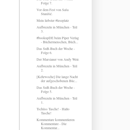
Folge 7.
Vor dem Fest von Saša
Stanišić.
Mein liebster #leseplatz
Aufbrezeln in München - Teil
3.
#bookupDE beim Piper Verlag
- Büchermenschen, Büch...
Das SuB-Buch der Woche -
Folge 6.
Der Marsianer von Andy Weir.
Aufbrezeln in München - Teil
2.
[Kehrwoche] Die lange Nacht
der aufgeschobenen Büc...
Das SuB-Buch der Woche -
Folge 5.
Aufbrezeln in München - Teil
1.
Tschüss Tasche! - Hallo
Tasche!
Kommentare kommentieren
Kommentare - Die
Kommentar...