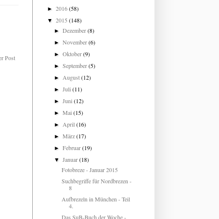
2016
(58)
►
2015
(148)
▼
Dezember
(8)
►
November
(6)
►
Oktober
(9)
►
er Post
September
(5)
►
August
(12)
►
Juli
(11)
►
Juni
(12)
►
Mai
(15)
►
April
(16)
►
März
(17)
►
Februar
(19)
►
Januar
(18)
▼
Fotobreze - Januar 2015
Suchbegriffe für Nordbrezen -
8
Aufbrezeln in München - Teil
4.
Das SuB-Buch der Woche -