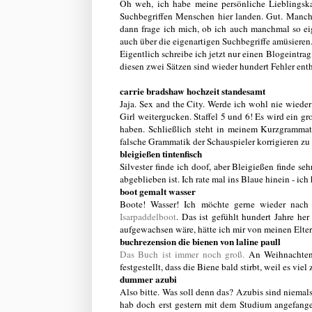
Oh weh, ich habe meine persönliche Lieblingska
Suchbegriffen Menschen hier landen. Gut. Manch
dann frage ich mich, ob ich auch manchmal so eig
auch über die eigenartigen Suchbegriffe amüsieren
Eigentlich schreibe ich jetzt nur einen Blogeintrag,
diesen zwei Sätzen sind wieder hundert Fehler ent
carrie bradshaw hochzeit standesamt
Jaja. Sex and the City. Werde ich wohl nie wieder
Girl weitergucken. Staffel 5 und 6! Es wird ein g
haben. Schließlich steht in meinem Kurzgrammat
falsche Grammatik der Schauspieler korrigieren zu
bleigießen tintenfisch
Silvester finde ich doof, aber Bleigießen finde s
abgeblieben ist. Ich rate mal ins Blaue hinein - i
boot gemalt wasser
Boote! Wasser! Ich möchte gerne wieder nach
Isarpaddelboot
. Das ist gefühlt hundert Jahre he
aufgewachsen wäre, hätte ich mir von meinen Elter
buchrezension die bienen von laline paull
Das Buch ist immer noch groß.
An Weihnachten 
festgestellt, dass die Biene bald stirbt, weil es viel
dummer azubi
Also bitte. Was soll denn das? Azubis sind niema
hab doch erst gestern mit dem Studium angefangen