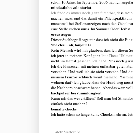
schon 10 Jahre. Im September 2006 hab ich angefa
mindestlohn volontariat
Ich finde es immer noch ganz furchtbar
, dass mei
machen muss und das damit ein Pflichtpraktikum is
manchmal bei Stellenanzeigen nach den Gehaltsan
eine Stelle suchen muss. Im Sommer. Oder Herbst.
orcas augen
Dieser Suchbegriff sagt mir, dass ich nicht die Einz
'me cles ... ah, toujour la
Kein Mensch wird mir glauben, dass ich diesen Such
ich jetzt in meinem Kopf ganz laut
Thees Uhlman
nicht im Herbst gesehen. Ich habe Paris noch gar 
ich die Franzosen mit meinen unfassbar guten Fra
verstehen. Und weil ich sie nicht verstehe. Und 
meinem Französischbuch weint niemand. Yasmina 
wohnen darf
(ich glaube, dass der Hund weg musst
die Nachbarn beschwert haben. Aber das wäre voll
backpulver bei stimmlosigkeit
Kann mir das wer erklären? Soll man bei Stimmlos
einfach nicht machen?
bemalte chucks
Ich hatte schon so lange keine Chucks mehr an. Jetzt
Labels:
Suchbegriffe