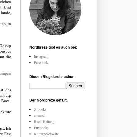
welchen
st. Und
 lande,
ten, in
 Gossip
Nordbreze gibt es auch bei:
Tonspur
ann die
Instagram
Facebook
lumpen
Diesen Blog durchsuchen
st das
Hamburg
e Boot.
Der Nordbreze gefällt.
54books
ektüre
amazed
Buch-Haltung
Fuxbooks
st. Ich
r. Fast
Kulturgeschwätz