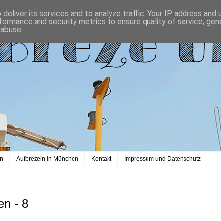
deliver its services and to analyze traffic. Your IP address and
formance and security metrics to ensure quality of service, ge
 abuse.
en
Aufbrezeln in München
Kontakt
Impressum und Datenschutz
en - 8