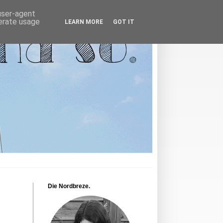
 user-agent
nerate usage
LEARN MORE
GOT IT
Die Nordbreze.