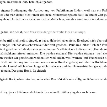
ngen. Im Februar 2009 hab ich aufgehört.
n eigener Studiengang die Ausbeutung von Praktikanten fördert, weil man ein Pr
t und man damit nicht unter das neue Mindestlohngesetz fällt. In letzter Zeit g
gaben. Da steht aber meistens nichts. Mal sehen, wie das wird, wenn ich dann w
ige bin, die denkt,
bei Orcas wäre der große weiße Fleck das Auge.
begriff nicht selbst eingefügt habe. Habe ich aber nicht. Er erfreut mich aber seh
n
singe: "Ich hab das schönste auf der Welt gesehen - Paris im Herbst." Ich hab Par
nicht gesehen, würde das aber gerne ändern. Vielleicht noch dieses Jahr. Und dan
nzösischkenntnissen umhauen. Die werden staunen! Die werden staunen - weil sie
.
dann werden wir gemeinsam weinen
Ich weiß nicht, was "weinen" auf Französisch he
will ein Piercing und Jéremie muss seinen Hund abgeben, weil der im Hochhau
e, der kam nämlich schon lange nicht mehr vor und der Hausmeister hat gesagt, da
 gemein. Der arme Hund. Le chien!)
igkeit Backpulver lutschen, oder wie? Das hört sich sehr eklig an. Könnte man d
 liegt ja auch Schnee, da friere ich zu schnell. Früher ging das noch besser.