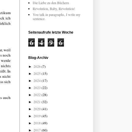
Die Liebe zu den Büchern
Revolution, Baby, Revolution!
aktikum
You talk in paragraphs, I write my
uck ich
sentence.
irklich
Seitenaufrufe letzte Woche
6
4
9
6
r, weil
is noch
Blog-Archiv
n werde
 nichts
2026
(7)
►
ißt. In
2025
(15)
►
s nicht
2024
(17)
►
ss sich
2023
(22)
►
2022
(28)
►
as auch
2021
(32)
►
2020
(41)
►
2019
(45)
►
2018
(49)
►
2017
(60)
►