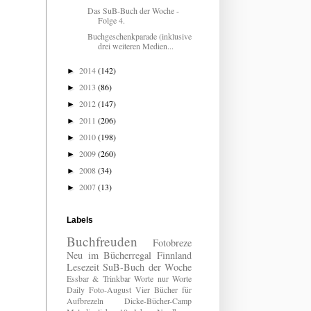
Das SuB-Buch der Woche -
Folge 4.
Buchgeschenkparade (inklusive
drei weiteren Medien...
2014
(142)
►
2013
(86)
►
2012
(147)
►
2011
(206)
►
2010
(198)
►
2009
(260)
►
2008
(34)
►
2007
(13)
►
Labels
Buchfreuden
Fotobreze
Neu im Bücherregal
Finnland
Lesezeit
SuB-Buch der Woche
Essbar & Trinkbar
Worte nur Worte
Daily
Foto-August
Vier Bücher für
Aufbrezeln
Dicke-Bücher-Camp