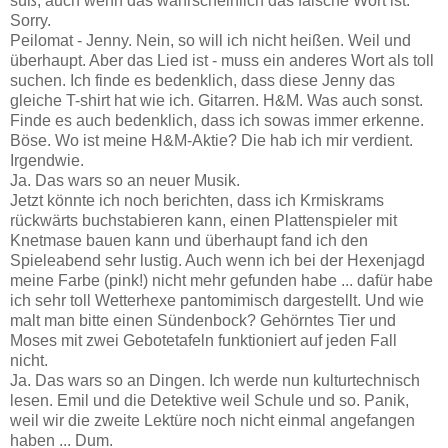
süß, auch wenn das wahrscheinlich das falsche Wort ist.
Sorry.
Peilomat - Jenny. Nein, so will ich nicht heißen. Weil und
überhaupt. Aber das Lied ist - muss ein anderes Wort als toll
suchen. Ich finde es bedenklich, dass diese Jenny das
gleiche T-shirt hat wie ich. Gitarren. H&M. Was auch sonst.
Finde es auch bedenklich, dass ich sowas immer erkenne.
Böse. Wo ist meine H&M-Aktie? Die hab ich mir verdient.
Irgendwie.
Ja. Das wars so an neuer Musik.
Jetzt könnte ich noch berichten, dass ich Krmiskrams
rückwärts buchstabieren kann, einen Plattenspieler mit
Knetmase bauen kann und überhaupt fand ich den
Spieleabend sehr lustig. Auch wenn ich bei der Hexenjagd
meine Farbe (pink!) nicht mehr gefunden habe ... dafür habe
ich sehr toll Wetterhexe pantomimisch dargestellt. Und wie
malt man bitte einen Sündenbock? Gehörntes Tier und
Moses mit zwei Gebotetafeln funktioniert auf jeden Fall
nicht.
Ja. Das wars so an Dingen. Ich werde nun kulturtechnisch
lesen. Emil und die Detektive weil Schule und so. Panik,
weil wir die zweite Lektüre noch nicht einmal angefangen
haben ... Dum.