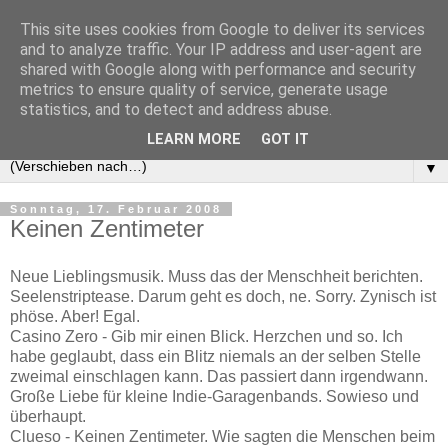
This site uses cookies from Google to deliver its services
and to analyze traffic. Your IP address and user-agent are
shared with Google along with performance and security
metrics to ensure quality of service, generate usage
statistics, and to detect and address abuse.
LEARN MORE
GOT IT
▼
Sonntag, 17. Februar 2008
Keinen Zentimeter
Neue Lieblingsmusik. Muss das der Menschheit berichten.
Seelenstriptease. Darum geht es doch, ne. Sorry. Zynisch ist
phöse. Aber! Egal.
Casino Zero - Gib mir einen Blick. Herzchen und so. Ich
habe geglaubt, dass ein Blitz niemals an der selben Stelle
zweimal einschlagen kann. Das passiert dann irgendwann.
Große Liebe für kleine Indie-Garagenbands. Sowieso und
überhaupt.
Clueso - Keinen Zentimeter. Wie sagten die Menschen beim