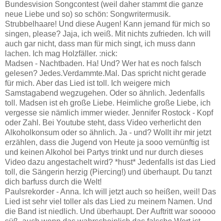
Bundesvision Songcontest (weil daher stammt die ganze
neue Liebe und so) so schön: Songwritermusik.
Strubbelhaare! Und diese Augen! Kann jemand für mich so
singen, please? Jaja, ich weiß. Mit nichts zufrieden. Ich will
auch gar nicht, dass man für mich singt, ich muss dann
lachen. Ich mag Holzfäller. :nick:
Madsen - Nachtbaden. Ha! Und? Wer hat es noch falsch
gelesen? Jedes.Verdammte.Mal. Das spricht nicht gerade
für mich. Aber das Lied ist toll. Ich weigere mich
Samstagabend wegzugehen. Oder so ähnlich. Jedenfalls
toll. Madsen ist eh große Liebe. Heimliche große Liebe, ich
vergesse sie nämlich immer wieder. Jennifer Rostock - Kopf
oder Zahl. Bei Youtube steht, dass Video verherlicht den
Alkoholkonsum oder so ähnlich. Ja - und? Wollt ihr mir jetzt
erzählen, dass die Jugend von Heute ja sooo vernünftig ist
und keinen Alkohol bei Partys trinkt und nur durch dieses
Video dazu angestachelt wird? *hust* Jedenfalls ist das Lied
toll, die Sängerin herzig (Piercing!) und überhaupt. Du tanzt
dich barfuss durch die Welt!
Paulsrekorder - Anna. Ich will jetzt auch so heißen, weil! Das
Lied ist sehr viel toller als das Lied zu meinem Namen. Und
die Band ist niedlich. Und überhaupt. Der Auftritt war sooooo