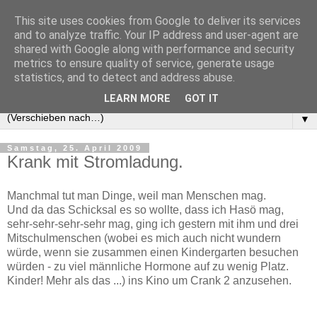
This site uses cookies from Google to deliver its services
and to analyze traffic. Your IP address and user-agent are
shared with Google along with performance and security
metrics to ensure quality of service, generate usage
statistics, and to detect and address abuse.
LEARN MORE
GOT IT
▼
Samstag, 25. April 2009
Krank mit Stromladung.
Manchmal tut man Dinge, weil man Menschen mag.
Und da das Schicksal es so wollte, dass ich Hasö mag,
sehr-sehr-sehr-sehr mag, ging ich gestern mit ihm und drei
Mitschulmenschen (wobei es mich auch nicht wundern
würde, wenn sie zusammen einen Kindergarten besuchen
würden - zu viel männliche Hormone auf zu wenig Platz.
Kinder! Mehr als das ...) ins Kino um Crank 2 anzusehen.