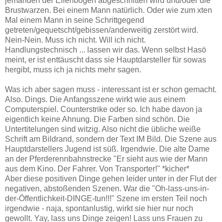
jemanden der Ellenbogen abgeschnitten wird und/oder die
Brustwarzen. Bei einem Mann natürlich. Oder wie zum xten
Mal einem Mann in seine Schrittgegend
getreten/gequetscht/gebissen/anderweitig zerstört wird.
Nein-Nein. Muss ich nicht. Will ich nicht.
Handlungstechnisch ... lassen wir das. Wenn selbst Hasö
meint, er ist enttäuscht dass sie Hauptdarsteller für sowas
hergibt, muss ich ja nichts mehr sagen.
Was ich aber sagen muss - interessant ist er schon gemacht.
Also. Dings. Die Anfangsszene wirkt wie aus einem
Computerspiel. Counterstrike oder so. Ich habe davon ja
eigentlich keine Ahnung. Die Farben sind schön. Die
Untertitelungen sind witzig. Also nicht die übliche weiße
Schrift am Bildrand, sondern der Text IM Bild. Die Szene aus
Hauptdarstellers Jugend ist süß. Irgendwie. Die alte Dame
an der Pferderennbahnstrecke "Er sieht aus wie der Mann
aus dem Kino. Der Fahrer. Von Transporter!" *kicher*
Aber diese positiven Dinge gehen leider unter in der Flut der
negativen, abstoßenden Szenen. War die "Oh-lass-uns-in-
der-Öffentlichkeit-DINGE-tun!!!" Szene im ersten Teil noch
irgendwie - naja, spontanlustig, wirkt sie hier nur noch
gewollt. Yay, lass uns Dinge zeigen! Lass uns Frauen zu