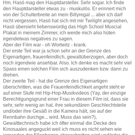
Hm. Hasö mag den Hauptdarsteller. Sehr sogar. Ich finde
den Hauptdarsteller etwas zu - muskulös. Er erinnert mich
von der Schulterbreite an mein Billyregal ... aber ich darf
nicht vergessen, Hasö hat sich mit mir Twilight angesehen,
Hasö übersieht liebenswürdig das High School Muscial
Plakat in meinem Zimmer, ich werde mich also hüten
irgendetwas negatives zu sagen.
Aber der Film war - oh Wortwitz - krank.
Der erste Teil war ja schon sehr an der Grenze des
Eigenartigen, frauenfeindlich, gewaltüberzogen, aber doch
noch irgendwie ansehbar. Also. Ich denke es macht sehr viel
Spass einen solchen Film sich auszudenken bzw. dann zu
drehen.
Der zweite Teil - hat die Grenze des Eigenartigen
überschritten, was die Frauenfeindlichkeit angeht steht er
auf einer Stufe mit Hip-Hop-Musikvideos (Yay, der einzige
Berechtigungsgrund einer Frau in diesem Film ist, dass sie
sehr, sehr wenig an hat, ihre sekundären Geschlechtsteile
und/oder ihre Gesäß in die Kamera hält, sie auf der
Rennbahn durchge... wird. Muss das sein?),
Gewalttechnisch habe ich öfter einmal die Decke des
Kinosaales angeguckt weil ich muss es nicht sehen wie