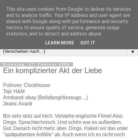
This site uses cookies from Google to deliver its services
and to analyze traffic. Your IP address and user-agent are
shared with Google along with performance and security
metrics to ensure quality of service, generate usage
statistics, and to detect and address abuse.
LEARN MORE
GOT IT
▼
Dienstag, 17. Februar 2009
Ein komplizierter Akt der Liebe
Pullover: Clockhouse
Top: H&M
Armband: ebay (Bellafangirliezeugs ...)
Jeans: Avanti
Bin sehr stolz auf mich. Verstehe englische Filme! Also.
Dings. Sprachtechnisch. Und schön war es außerdem.
Gut. Danach nicht mehr, aber. Dings. Haken wir das unter
"spätpubertäre Anfälle" ab. Auch wenn ich es nicht noch