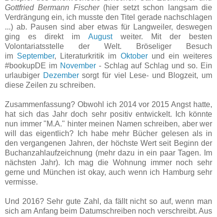
Gottfried Bermann Fischer
(hier setzt schon langsam die
Verdrängung ein, ich musste den Titel gerade nachschlagen
...) ab. Pausen sind aber etwas für Langweiler, deswegen
ging es direkt im
August
weiter. Mit der besten
Volontariatsstelle der Welt. Bröseliger Besuch
im
September
, Literaturkritik im
Oktober
und ein weiteres
#bookupDE im
November
- Schlag auf Schlag und so. Ein
urlaubiger
Dezember
sorgt für viel Lese- und Blogzeit, um
diese Zeilen zu schreiben.
Zusammenfassung? Obwohl ich 2014 vor 2015 Angst hatte,
hat sich das Jahr doch sehr positiv entwickelt. Ich könnte
nun immer "M.A." hinter meinen Namen schreiben, aber wer
will das eigentlich? Ich habe mehr Bücher gelesen als in
den vergangenen Jahren, der höchste Wert seit Beginn der
Buchanzahlaufzeichnung (mehr dazu in ein paar Tagen. Im
nächsten Jahr). Ich mag die Wohnung immer noch sehr
gerne und München ist okay, auch wenn ich Hamburg sehr
vermisse.
Und 2016? Sehr gute Zahl, da fällt nicht so auf, wenn man
sich am Anfang beim Datumschreiben noch verschreibt. Aus