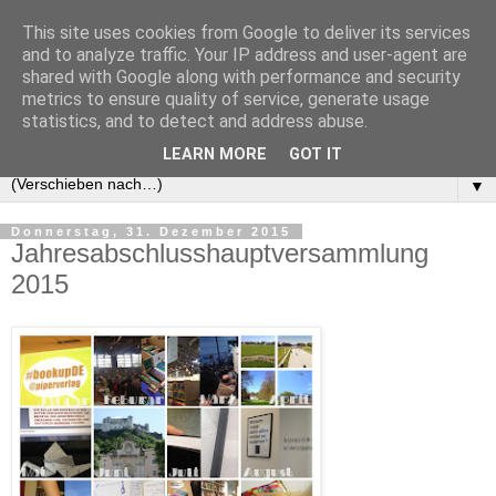
This site uses cookies from Google to deliver its services
and to analyze traffic. Your IP address and user-agent are
shared with Google along with performance and security
metrics to ensure quality of service, generate usage
statistics, and to detect and address abuse.
LEARN MORE
GOT IT
▼
Donnerstag, 31. Dezember 2015
Jahresabschlusshauptversammlung
2015