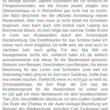
zu wenige Bücher! Jawohl! Außerdem bin ich schlecht im
Filmgewinnerraten, wie die Oscars wieder zeigten und
Oberammergau ist in Bücherform gar nicht mal so schön.
Der
März
bescherte mir die offizielle Anmeldung meiner
Masterarbeit. Aber man muss ja nicht direkt mit Schreiben
beginnen, man kann auch erst einmal nach Leipzig zur
Buchmesse fahren. Im
April
folgte das nächste Twitter-Event
in Form von #lustwandeln durch den Schlosspark
Nymphenburg. Die Eintrittskarten für das Schloss habe ich
immer noch nicht eingelöst, ich hoffe sehr, die sind auch im
nächsten Jahr noch gültig. Für den
Mai
fällt mir
traurigerweise nichts ein, vielleicht habe ich da wirklich
ausnahmsweise mal etwas für die Masterarbeit gemacht.
Gelesen zum Beispiel. Geschrieben zum Beispiel. Als kleine
Belohnung für das Lesen und Schreiben (und weil ich
Geburtstag hatte) ging es im
Juni
nach Salzburg. Sollte man
mal wieder machen. Vielleicht, wenn es nicht gar so heiß ist.
Schwuppdiwupp, die Zeit fliegt, die Zeit rast, die
Bearbeitungszeit für die Masterarbeit ist vorbei und
im
Juli
gab ich mein Meisterwerk mit dem wunderschönen
Titel
„Das Geschäftliche überlasse ich dem Gatten Gottfried“
Die Rolle der Ehefrau in der Autor-Verleger-Beziehung am
Beispiel des Briefwechsels zwischen Carl Zuckmayer und